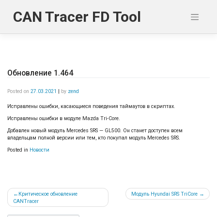
Skip
to
CAN Tracer FD Tool
content
Обновление 1.464
Posted on
27.03.2021
|
by
zend
Исправлены ошибки, касающиеся поведения таймаутов в скриптах.
Исправлены ошибки в модуле Mazda Tri-Core.
Добавлен новый модуль Mercedes SRS — GL500. Он станет доступен всем
владельцам полной версии или тем, кто покупал модуль Mercedes SRS.
Posted in
Новости
Навигация
Критическое обновление
Модуль Hyundai SRS TriCore
CANTracer
по