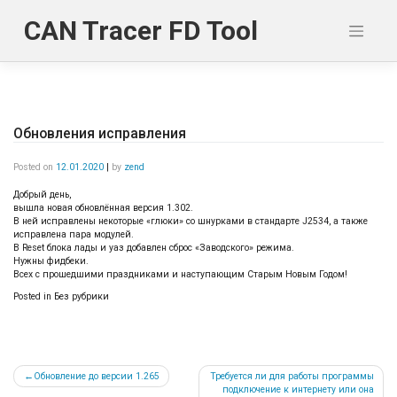
Skip
to
CAN Tracer FD Tool
content
Обновления исправления
Posted on
12.01.2020
|
by
zend
Добрый день,
вышла новая обновлённая версия 1.302.
В ней исправлены некоторые «глюки» со шнурками в стандарте J2534, а также
исправлена пара модулей.
В Reset блока лады и уаз добавлен сброс «Заводского» режима.
Нужны фидбеки.
Всех с прошедшими праздниками и наступающим Старым Новым Годом!
Posted in Без рубрики
Навигация
Обновление до версии 1.265
Требуется ли для работы программы
подключение к интернету или она