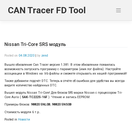
Skip
to
CAN Tracer FD Tool
content
Nissan Tri-Core SRS модуль
Posted on
04.08.2020
|
by
zend
Вышло обновление Can Tracer версия 1.381. В этом обновлении появилась
возможность запускать программу с параметром (имя лог файла). Настройте
ассоциации в Windows на .trb файлы и сможете открывать их нашей программой!
Также добавили подсчёт DTC. Теперь в отчёте об ошибках для удобства вы всегда
видите количество найденных DTC.
Вышел модуль Nissan Tri-Core! Для блоков SRS марки Nissan с процессором Tri-
Core Aurix (
SAK-TC222S-16F
). Чтение и запись EEPROM.
Примеры блоков:
98820 5NL0B
,
98820 5NS0B
Стоимость модуля 6 т.р..
Posted in
Новости